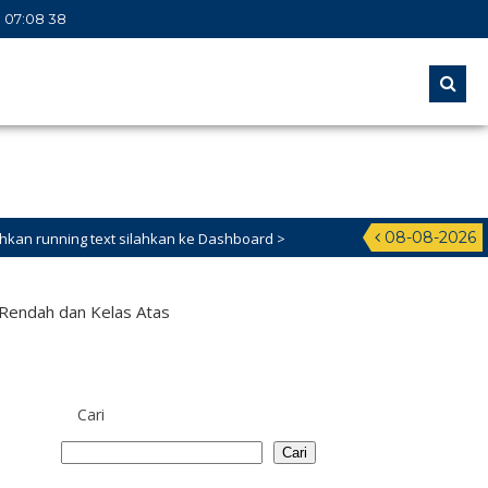
07
:
08
39
08-08-2026
ext silahkan ke Dashboard >
Rendah dan Kelas Atas
Cari
Cari