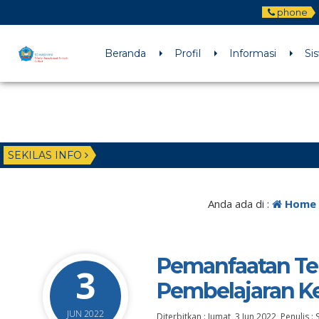
phone
Beranda
Profil
Informasi
Si
SEKILAS INFO
Anda ada di :
Home
Pemanfaatan Te
3
Pembelajaran Ke
JUN 2022
Diterbitkan :
Jumat, 3 Jun 2022
, Penulis :