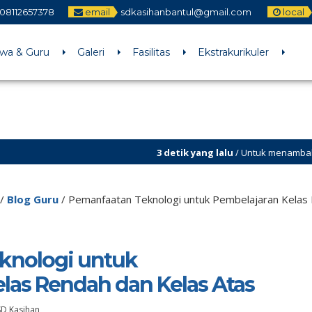
08112657378
email
sdkasihanbantul@gmail.com
local
swa & Guru
Galeri
Fasilitas
Ekstrakurikuler
3 detik yang lalu
/ Untuk menambahkan running t
Sekilas Info
/
Blog Guru
/
Pemanfaatan Teknologi untuk Pembelajaran Kelas 
knologi untuk
las Rendah dan Kelas Atas
SD Kasihan