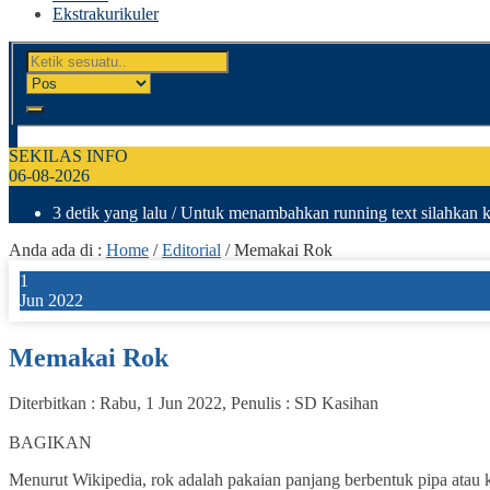
Ekstrakurikuler
SEKILAS INFO
06-08-2026
3 detik yang lalu
/ Untuk menambahkan running text silahkan k
Anda ada di :
Home
/
Editorial
/
Memakai Rok
1
Jun 2022
Memakai Rok
Diterbitkan :
Rabu, 1 Jun 2022
, Penulis :
SD Kasihan
0
BAGIKAN
Menurut Wikipedia, rok adalah pakaian panjang berbentuk pipa atau 