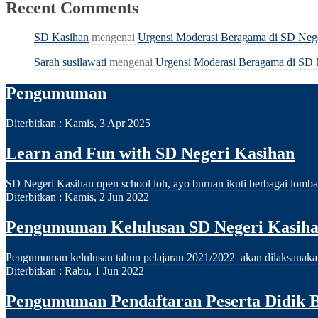
Recent Comments
SD Kasihan
mengenai
Urgensi Moderasi Beragama di SD Neg
Sarah susilawati
mengenai
Urgensi Moderasi Beragama di SD 
Pengumuman
Diterbitkan :
Kamis, 3 Apr 2025
Learn and Fun with SD Negeri Kasihan
SD Negeri Kasihan open school loh, ayo buruan ikuti berbagai lomba
Diterbitkan :
Kamis, 2 Jun 2022
Pengumuman Kelulusan SD Negeri Kasihan
Pengumuman kelulusan tahun pelajaran 2021/2022 akan dilaksanakan p
Diterbitkan :
Rabu, 1 Jun 2022
Pengumuman Pendaftaran Peserta Didik B