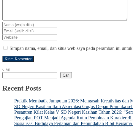
Simpan nama, email, dan situs web saya pada peramban ini untuk
Cari
Cari
Recent Posts
Praktik Membatik Jumputan 2026: Mengasah Kreativitas dan M
SD Negeri Kasihan Ikuti Akreditasi Gugus Depan Pramuka 
Pesantren Kilat Kelas V SD Negeri Kasihan Tahun 2026: “
Pengajian POT Menjadi Agenda Rutin Pembinaan Karakter di
Sosialisasi Budidaya Pertanian dan Pemindahan Bibit Bersa