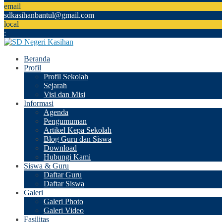
email
sdkasihanbantul@gmail.com
local
:
Beranda
Profil
Profil Sekolah
Sejarah
Visi dan Misi
Informasi
Agenda
Pengumuman
Artikel Kepa Sekolah
Blog Guru dan Siswa
Download
Hubungi Kami
Siswa & Guru
Daftar Guru
Daftar Siswa
Galeri
Galeri Photo
Galeri Video
Fasilitas