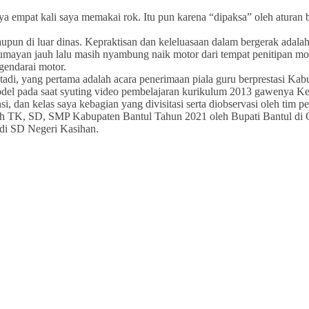
a empat kali saya memakai rok. Itu pun karena “dipaksa” oleh aturan 
upun di luar dinas. Kepraktisan dan keleluasaan dalam bergerak adala
ayan jauh lalu masih nyambung naik motor dari tempat penitipan moto
endarai motor.
adi, yang pertama adalah acara penerimaan piala guru berprestasi Kab
odel pada saat syuting video pembelajaran kurikulum 2013 gawenya 
, dan kelas saya kebagian yang divisitasi serta diobservasi oleh tim pen
kolah TK, SD, SMP Kabupaten Bantul Tahun 2021 oleh Bupati Bantul d
di SD Negeri Kasihan.